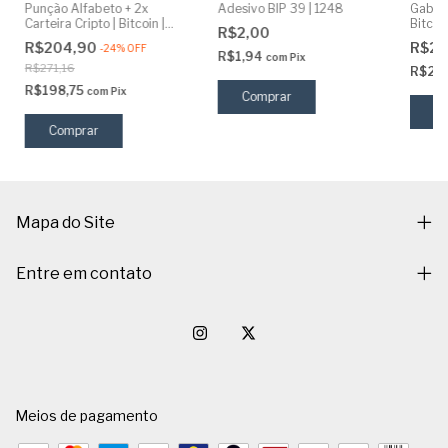
Punção Alfabeto + 2x
Adesivo BIP 39 | 1248
Gabari
Carteira Cripto | Bitcoin |
Bitcoin
R$2,00
Inox
R$204,90
R$26
-
24
%
OFF
R$1,94
com
Pix
R$271,16
R$25
R$198,75
com
Pix
C
Mapa do Site
Entre em contato
Meios de pagamento