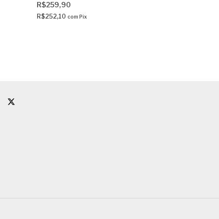
R$259,90
R$195,90
R$224,90
R$252,10
com
Pix
R$190,02
com