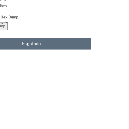
lhes
 Hex Dump
ump