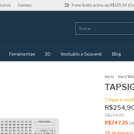
Somos
Contato
Frete Grátis acima de R$ 129,90 (Co
Ferramentas
3D
Vestuário e Souvenir
Blog
Início
.
Hard Wal
TAPSI
Clique e veja!
R$254,9
R$274,90
R$247,25
c
3% de desconto