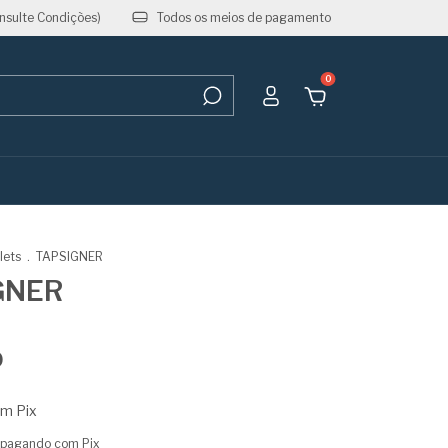
nsulte Condições)
Todos os meios de pagamento
0
lets
.
TAPSIGNER
GNER
0
om
Pix
pagando com Pix