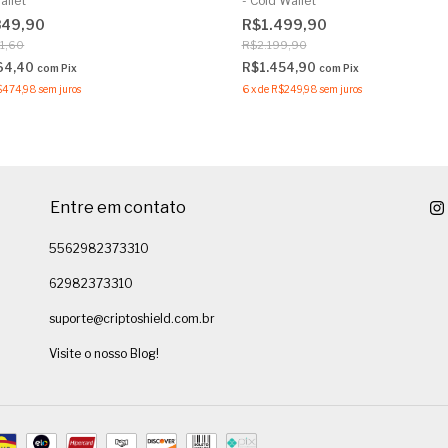
allet
- Cold Wallet
849,90
R$1.499,90
1,60
R$2.199,90
64,40
R$1.454,90
com
Pix
com
Pix
$474,98
sem juros
6
x
de
R$249,98
sem juros
Entre em contato
5562982373310
62982373310
suporte@criptoshield.com.br
Visite o nosso Blog!