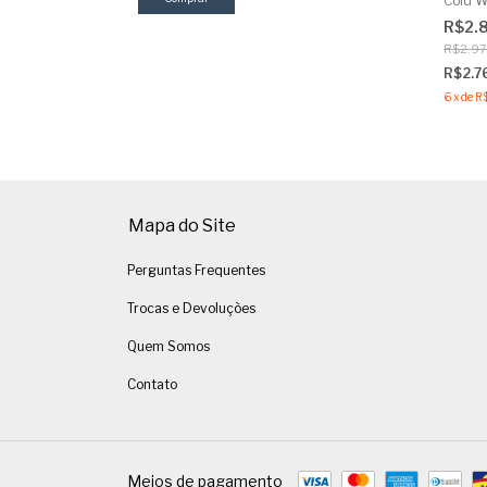
Cold W
R$2.
R$2.97
R$2.7
6
x
de
R
Mapa do Site
Perguntas Frequentes
Trocas e Devoluções
Quem Somos
Contato
Meios de pagamento