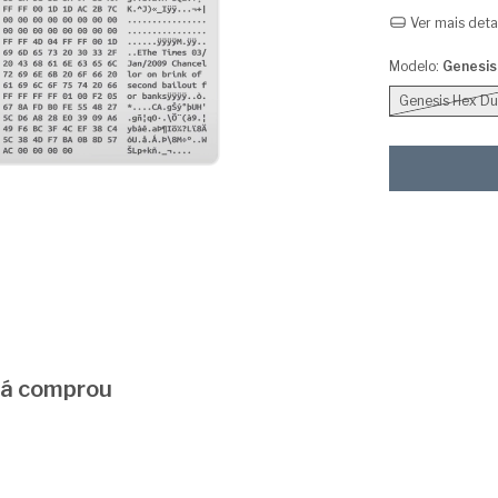
Ver mais deta
Modelo:
Genesis
Genesis Hex D
 já comprou