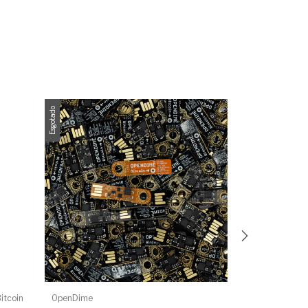
Esgotado
Esgotado
itcoin
OpenDime
SATSCARD