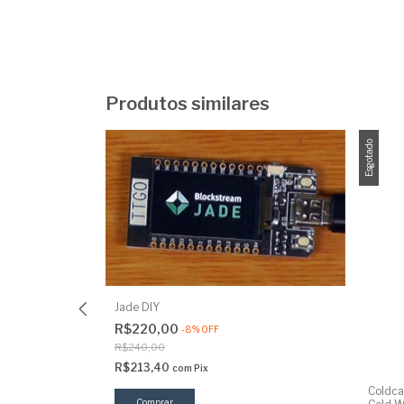
Produtos similares
Esgotado
Jade DIY
R$220,00
-
8
%
OFF
R$240,00
R$213,40
com
Pix
Coldca