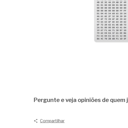
Pergunte e veja opiniões de quem
Compartilhar