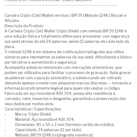
--------------------------------------------------------------------------
Carteira Cripto (Cold Wallet) em Inox | BIP39 | Método 1248 | Bitcoin e
Altcoins
Descrição do Produto:
A Carteira Cripto Cold Wallet Cripto Shield com método BIP39 1248 é
uma solução física e totalmente offline para armazenar com segurança
sua seed phrase de até 24 palavras, sendo 12 palavras de cada lado da
placa.
O método 1248 é um sistema de codificação/criptografia que utiliza
números para representar as palavras da sua seed, dificultando a leitura
por terceiros e aumentando a segurança.
Acompanha adesivos removíveis com marcações orientativas, que
podem ser utilizados para facilitar o processo de gravação. Após gravar
as palavras com o punção automático, o adesivo pode ser retirado,
deixando apenas o metal com pequenas marcas discretas — tornando a
informação praticamente ilegível para quem não souber o código.
Fabricada em aço inoxidável AISI 304, possui alta resistência à
corrosão, calor, impactos e desgastes, garantindo a preservação dos
seus dados por muitos anos.
Características / Especificações:
- Marca: Cripto Shield;
- Material: Aço Inoxidável AISI 304;
- Dimensões: 85 x 55 x 2 mm (formato cartão de crédito);
- Capacidade: 24 palavras (12 por lado);
- Método: BIP39 1248 (criptografia numérica);