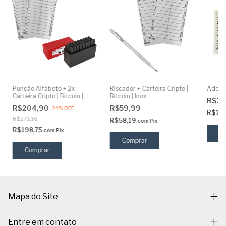
Punção Alfabeto + 2x
Riscador + Carteira Cripto |
Adesiv
Carteira Cripto | Bitcoin |
Bitcoin | Inox
R$2,
Inox
R$204,90
R$59,99
-
24
%
OFF
R$1,
R$271,16
R$58,19
com
Pix
R$198,75
com
Pix
Comprar
Mapa do Site
Entre em contato